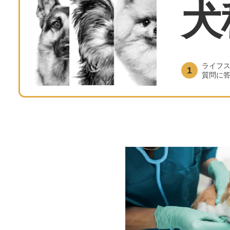
犬
ライフ
1
質問に