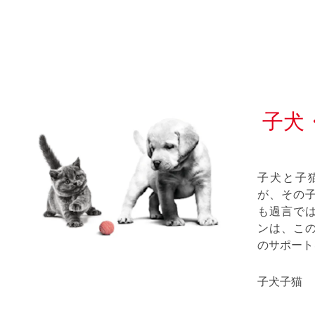
子犬
子犬と子
が、その
も過言で
ンは、こ
のサポート
子犬
子猫