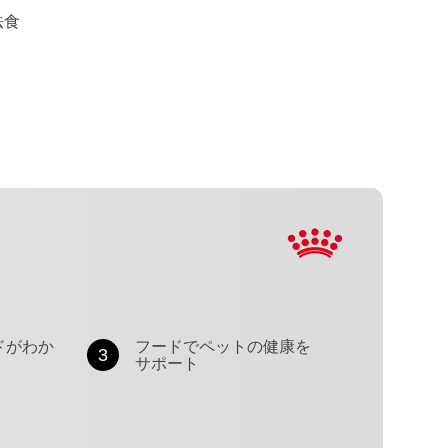
法食
ドがわか
フードでペットの健康を
3
サポート