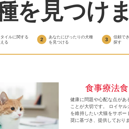
種を見つけ
スタイルに関する
あなたにぴったりの犬種
信頼で
2
3
答える
を見つける
探す
食事療法
健康に問題や心配な点があ
ことが大切です。 ロイヤ
を維持したい犬猫をサポー
奨に基づき、提供しており