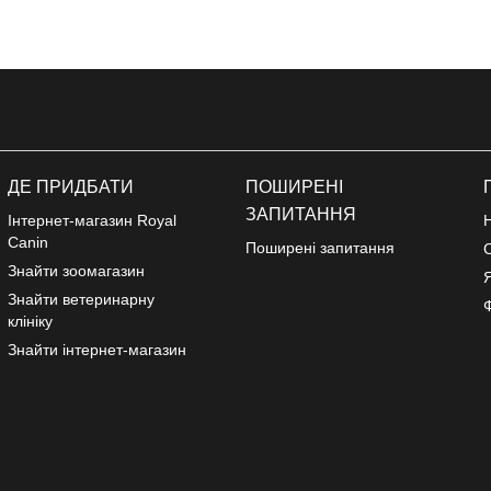
ДЕ ПРИДБАТИ
ПОШИРЕНІ
ЗАПИТАННЯ
Інтернет-магазин Royal
Відкриється в новому вікні
Canin
Поширені запитання
Знайти зоомагазин
Я
Знайти ветеринарну
клініку
Відкриється в новому вікні
Знайти інтернет-магазин