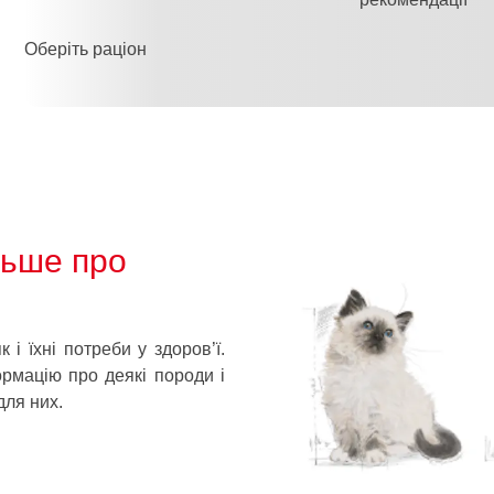
Оберіть раціон
льше про
 і їхні потреби у здоров’ї.
рмацію про деякі породи і
ля них.