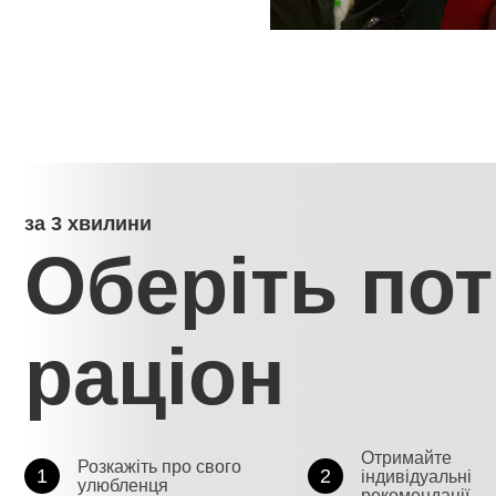
за 3 хвилини
Оберіть по
раціон
Отримайте
Розкажіть про свого
1
2
індивідуальні
улюбленця
рекомендації