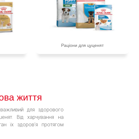
Раціони для цуценят
нова життя
 важливий для здорового
шенят. Від харчування на
тан їх здоров'я протягом