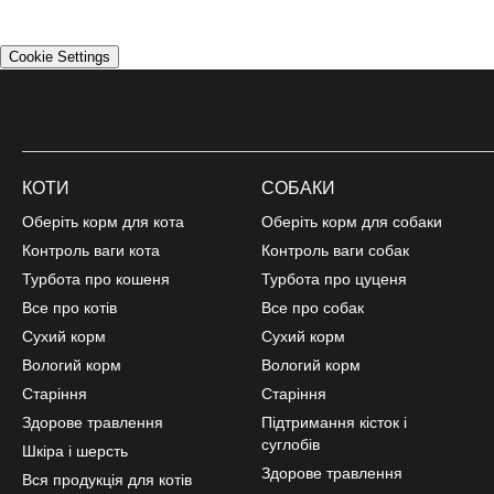
Cookie Settings
КОТИ
СОБАКИ
Оберіть корм для кота
Оберіть корм для собаки
Контроль ваги кота
Контроль ваги собак
Турбота про кошеня
Турбота про цуценя
Все про котів
Все про собак
Сухий корм
Сухий корм
Вологий корм
Вологий корм
Старіння
Старіння
Здорове травлення
Підтримання кісток і
суглобів
Шкіра і шерсть
Здорове травлення
Вся продукція для котів