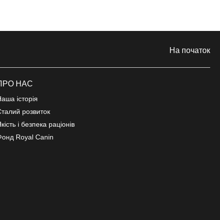
На початок
ПРО НАС
Наша історія
Сталий розвиток
кість і безпека раціонів
Фонд Royal Canin