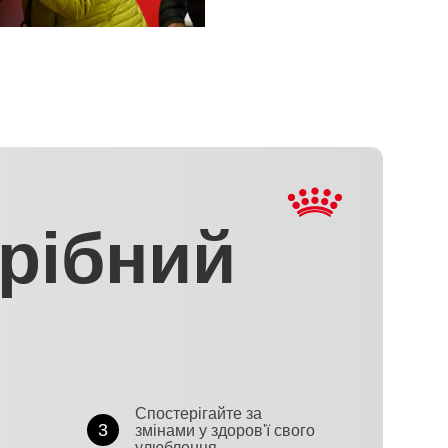
трібний
Спостерігайте за
3
змінами у здоров'ї свого
улюбленця