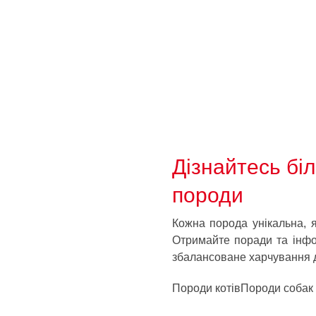
Дізнайтесь бі
породи
Кожна порода унікальна, як
Отримайте поради та інфо
збалансоване харчування д
Породи котів
Породи собак