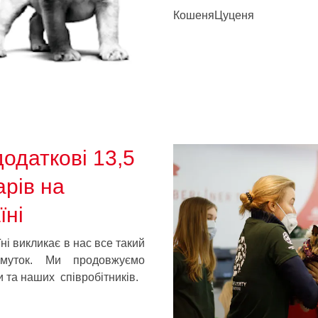
Кошеня
Цуценя
одаткові 13,5
арів на
їні
ні викликає в нас все такий
муток. Ми продовжуємо
 та наших співробітників.